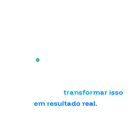
Estratégia
Parceiros
Pra quem é
8E Group
Lançamentos e Funis de Venda
Você construiu autoridade e
audiência.
Agora é hora de
transformar isso
em resultado real.
Conte com a nossa expertise e
operação para escalar as vendas dos