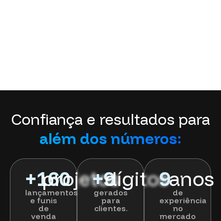
Confiança e resultados para
além dos números:
+
160
projetos
+
9
dígitos
9
anos
lançamentos
gerados
de
e funis
para
experiência
de
clientes.
no
venda
mercado