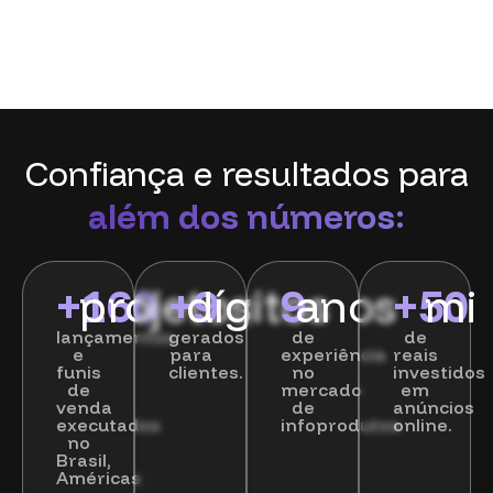
Confiança e resultados para
além dos números:
+
projetos
160
+
dígitos
9
9
anos
+
50
mi
lançamentos
gerados
de
de
e
para
experiência
reais
funis
clientes.
no
investidos
de
mercado
em
venda
de
anúncios
executados
infoprodutos.
online.
no
Brasil,
Américas